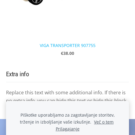
VIGA TRANSPORTER 907755
€38.00
Extra info
Replace this text with some additional info. If there is
no extra info, you can hide this text or hide this block
by clicking the icon at the above right corner.
Piškotke uporabljamo za zagotavljanje storitev,
trženje in izboljšanje vaše izkušnje.
Več o tem
Prilagajanje
Spletna trgovina
Piškotki