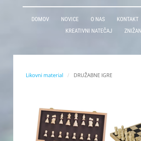
DOMOV
NOVICE
O NAS
KONTAKT
KREATIVNI NATEČAJ
ZNIŽAN
Likovni material
DRUŽABNE IGRE