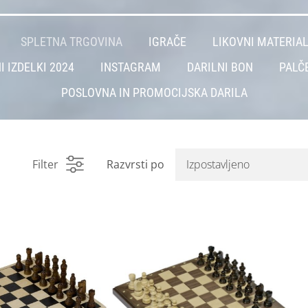
SPLETNA TRGOVINA
IGRAČE
LIKOVNI MATERIA
I IZDELKI 2024
INSTAGRAM
DARILNI BON
PALČ
POSLOVNA IN PROMOCIJSKA DARILA
Filter
Razvrsti po