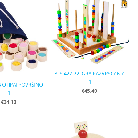
BLS 422-22 IGRA RAZVRŠČANJA
I1
4 OTIPAJ POVRŠINO
€45.40
I1
€34.10