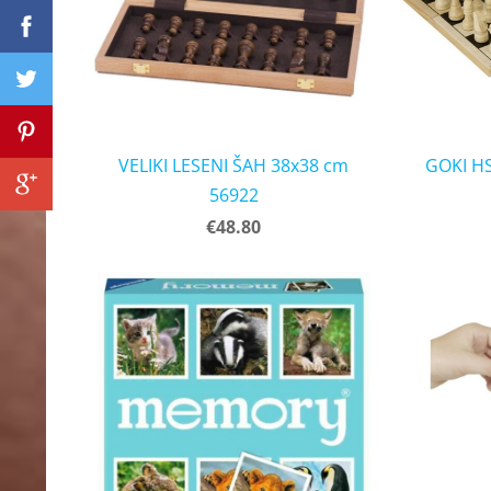
VELIKI LESENI ŠAH 38x38 cm
GOKI H
56922
€48.80