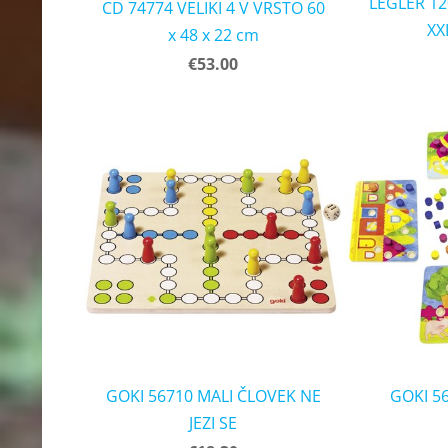
LEGLER 12
CD 74774 VELIKI 4 V VRSTO 60
XX
x 48 x 22 cm
€53.00
GOKI 56710 MALI ČLOVEK NE
GOKI 5
JEZI SE