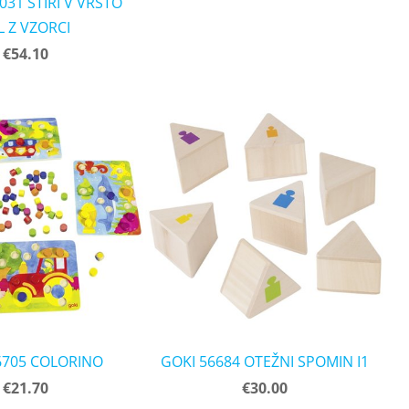
031 ŠTIRI V VRSTO
L Z VZORCI
€54.10
6705 COLORINO
GOKI 56684 OTEŽNI SPOMIN I1
€21.70
€30.00