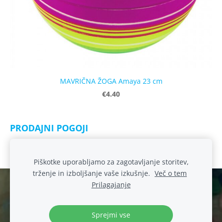
MAVRIČNA ŽOGA Amaya 23 cm
€4.40
PRODAJNI POGOJI
Izjava o skladnosti igrač
Piškotke uporabljamo za zagotavljanje storitev,
trženje in izboljšanje vaše izkušnje.
Več o tem
Prilagajanje
Spletna trgovina
Piškotki
Ustvarjamo domišljijo. Že od leta 1990
Sprejmi vse