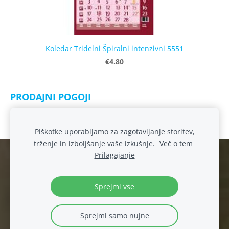
Koledar Tridelni Špiralni intenzivni 5551
€4.80
PRODAJNI POGOJI
Izjava o skladnosti igrač
Piškotke uporabljamo za zagotavljanje storitev,
trženje in izboljšanje vaše izkušnje.
Več o tem
Prilagajanje
Spletna trgovina
Piškotki
Ustvarjamo domišljijo. Že od leta 1990
Sprejmi vse
Sprejmi samo nujne