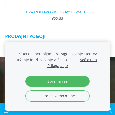
SET ZA IZDELAVO ŽIGOV (set 10 kos) 13885
€22.88
PRODAJNI POGOJI
Izjava o skladnosti igrač
Piškotke uporabljamo za zagotavljanje storitev,
trženje in izboljšanje vaše izkušnje.
Več o tem
Prilagajanje
Spletna trgovina
Piškotki
Ustvarjamo domišljijo. Že od leta 1990
Sprejmi vse
Sprejmi samo nujne