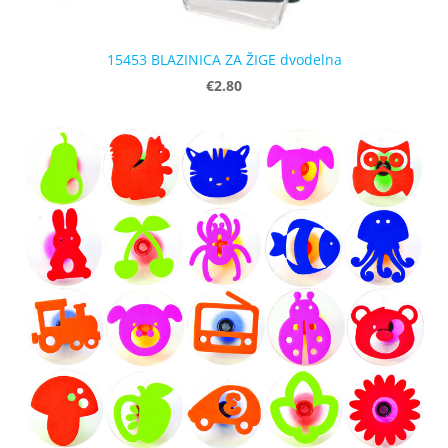
15453 BLAZINICA ZA ŽIGE dvodelna
€2.80