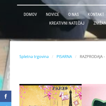
DOMOV
NOVICE
O NAS
KONTAKT
KREATIVNI NATEČAJ
ZNIŽAN
Spletna trgovina
PISARNA
RAZPRODAJA -