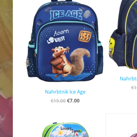
Nahrbtn
€1
Nahrbtnik Ice Age
€7.00
€15.00