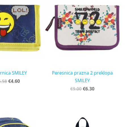
rnica SMILEY
Peresnica prazna 2 preklopa
SMILEY
€4.60
6.58
€6.30
€9.00