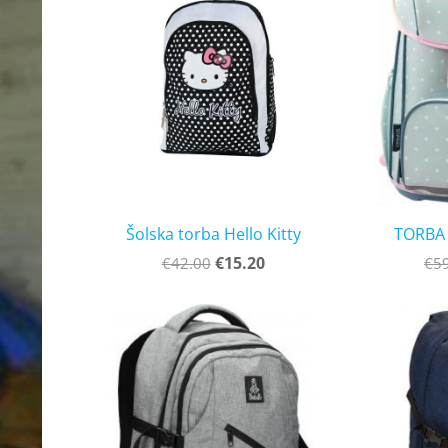
Šolska torba Hello Kitty
TORBA
€15.20
€42.00
€5