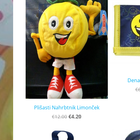
Dena
€
Plišasti Nahrbtnik Limonček
€4.20
€12.00