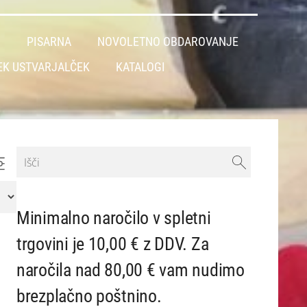
L
PISARNA
NOVOLETNO OBDAROVANJE
EK USTVARJALČEK
KATALOGI
Minimalno naročilo v spletni
trgovini je 10,00 € z DDV. Za
naročila nad 80,00 € vam nudimo
brezplačno poštnino.