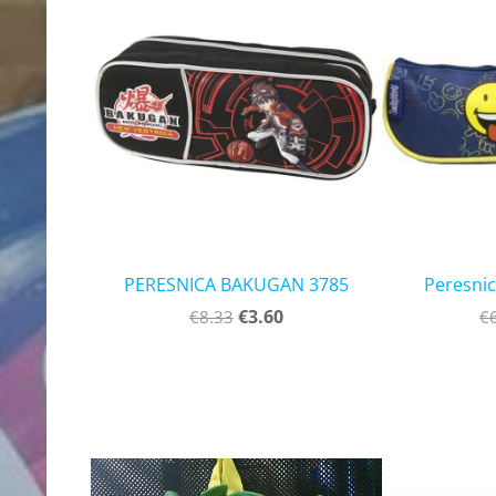
PERESNICA BAKUGAN 3785
Peresnic
€3.60
€8.33
€