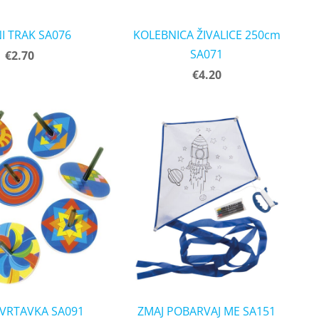
I TRAK SA076
KOLEBNICA ŽIVALICE 250cm
SA071
€2.70
€4.20
 VRTAVKA SA091
ZMAJ POBARVAJ ME SA151