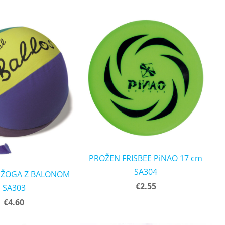
PROŽEN FRISBEE PiNAO 17 cm
SA304
 ŽOGA Z BALONOM
€2.55
SA303
€4.60