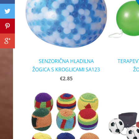
SENZORIČNA HLADILNA
TERAPEV
ŽOGICA S KROGLICAMI SA123
ŽO
€2.85