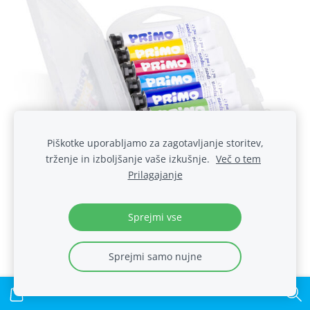
Piškotke uporabljamo za zagotavljanje storitev,
trženje in izboljšanje vaše izkušnje.
Več o tem
Prilagajanje
Sprejmi vse
PRIMO TEMPERE 8X12ml PVC šk. 11866
Sprejmi samo nujne
€7.00