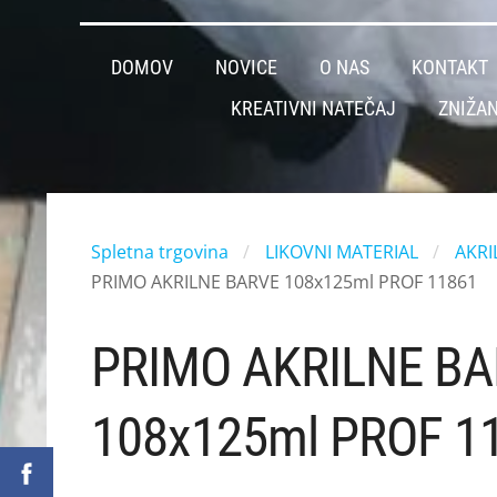
DOMOV
NOVICE
O NAS
KONTAKT
KREATIVNI NATEČAJ
ZNIŽAN
Spletna trgovina
LIKOVNI MATERIAL
AKRI
PRIMO AKRILNE BARVE 108x125ml PROF 11861
PRIMO AKRILNE B
108x125ml PROF 1