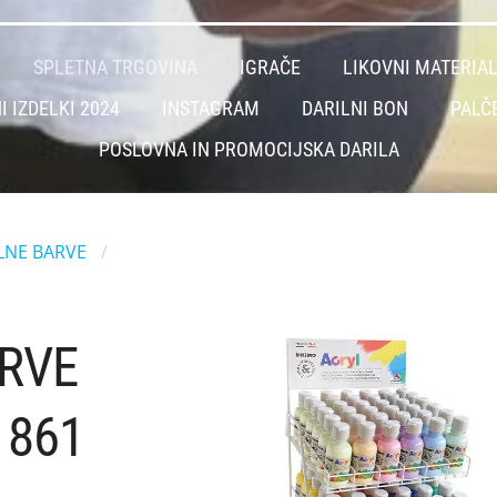
SPLETNA TRGOVINA
IGRAČE
LIKOVNI MATERIA
I IZDELKI 2024
INSTAGRAM
DARILNI BON
PALČ
POSLOVNA IN PROMOCIJSKA DARILA
LNE BARVE
ARVE
1861