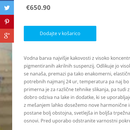
€650.90
Dodajte v košarico
Vodna barva najvišje kakovosti z visoko koncentr
pigmentiranih akrilnih suspenzij. Odlikuje jo vi
se nanaša, premazi pa tako enakomerni, elastični,
potrebnih najmanj 24 ur, temperatura pa naj bo 
primerna je za različne tehnike slikanja, pa tudi 
dobro odziva na lake in dodatke, ki se uporabljajo
z mešanjem lahko dosežemo nove harmonične in ži
postane bolj obstojna, svetlejša in boljša trpežn
osnovi. Pred uporabo odstranite varnostni pokr