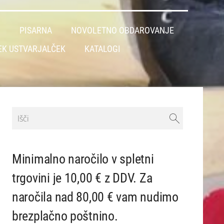
L
PISARNA
NOVOLETNO OBDAROVANJE
EK USTVARJALČEK
KATALOGI
Minimalno naročilo v spletni
trgovini je 10,00 € z DDV. Za
naročila nad 80,00 € vam nudimo
brezplačno poštnino.