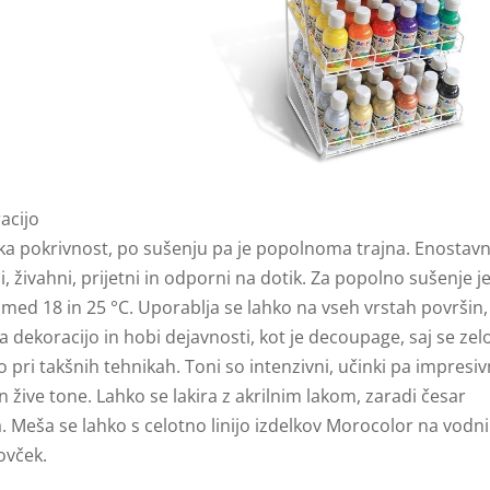
acijo
soka pokrivnost, po sušenju pa je popolnoma trajna. Enostav
 živahni, prijetni in odporni na dotik. Za popolno sušenje j
med 18 in 25 °C. Uporablja se lahko na vseh vrstah površin,
za dekoracijo in hobi dejavnosti, kot je decoupage, saj se zel
 pri takšnih tehnikah. Toni so intenzivni, učinki pa impresiv
ve tone. Lahko se lakira z akrilnim lakom, zaradi česar
a. Meša se lahko s celotno linijo izdelkov Morocolor na vodni
ovček.